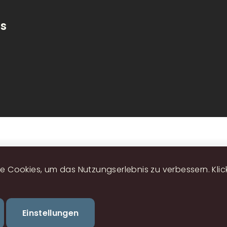
hs
Fußzeilenmenü
 Cookies, um das Nutzungserlebnis zu verbessern. Klicke
Zustimmung
Einstellungen