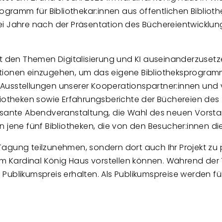
rogramm für Bibliothekar:innen aus öffentlichen Biblio
 zwei Jahre nach der Präsentation des Büchereientwickl
it den Themen Digitalisierung und KI auseinanderzuset
tionen einzugehen, um das eigene Bibliotheksprogramm
Ausstellungen unserer Kooperationspartner:innen und 
bliotheken sowie Erfahrungsberichte der Büchereien de
essante Abendveranstaltung, die Wahl des neuen Vors
n jene fünf Bibliotheken, die von den Besucher:innen d
r Tagung teilzunehmen, sondern dort auch Ihr Projekt zu 
 im Kardinal König Haus vorstellen können. Während de
 Publikumspreis erhalten.
Als Publikumspreise werden f