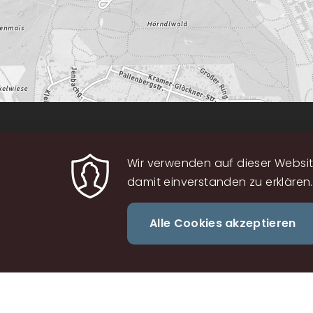
Büchereiverband Österreic
Wir verwenden auf dieser Website
Mohsgasse 1/2.2
damit einverstanden zu erklären.
1030 Wien
Wien
Alle Cookies akzeptieren
01/4069722
bvoe@bvoe.at