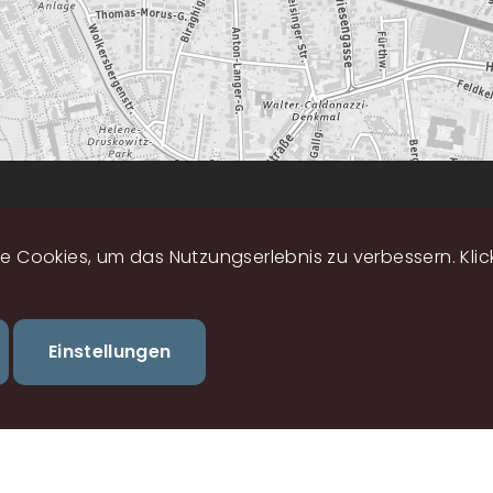
hs
Fußzeilenmenü
 Cookies, um das Nutzungserlebnis zu verbessern. Klicke
Zustimmung
Einstellungen
zurückziehen