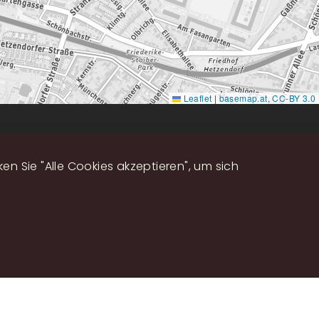
Leaflet
|
basemap.at
,
CC-BY 3.0
DATENSCHUTZ
IMPRESSUM
n Sie "Alle Cookies akzeptieren", um sich